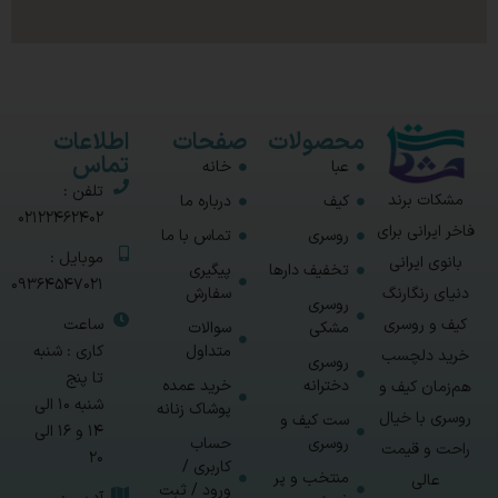
محصولات
صفحات
اطلاعات
تماس
عبا
خانه
تلفن :
مشکات برند
کیف
درباره ما
02122462402
فاخر ایرانی برای
روسری
تماس با ما
موبایل :
بانوی ایرانی
تخفیف دارها
پیگیری
09364547021
سفارش
دنیای رنگارنگ
روسری
ساعت
کیف و روسری
مشکی
سوالات
متداول
کاری : شنبه
خرید دلچسب
روسری
تا پنج
دخترانه
خرید عمده
هم‌زمان کیف و
شنبه 10 الی
پوشاک زنانه
روسری با خیال
ست کیف و
14 و 16 الی
روسری
حساب
راحت و قیمت
20
کاربری /
منتخب و پر
عالی
ورود / ثبت