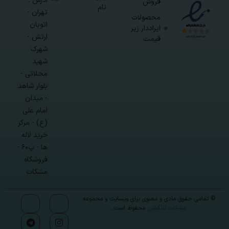
آدرس :
فروش
نام
تهران -
محصولات
اتوبان
ایراددار زیر
ارتش -
قیمت
شهرک
شهید
محلاتی -
بلوار شاهد
- میدان
امام علی
(ع) - مرکز
خرید لاله
ها - پ۶۰ -
فروشگاه
مشکات
© تمامی حقوق مادی و معنوی برای وبسایت و مجموعه
مشکات کالکشن
محفوظ است.