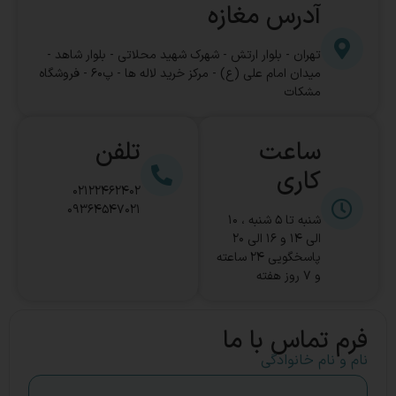
آدرس مغازه
تهران - بلوار ارتش - شهرک شهید محلاتی - بلوار شاهد -
میدان امام علی (ع) - مرکز خرید لاله ها - پ۶۰ - فروشگاه
مشکات
ساعت
تلفن
کاری
02122462402
09364547021
شنبه تا 5 شنبه ، 10
الی 14 و 16 الی 20
پاسخگویی ۲۴ ساعته
و ۷ روز هفته
فرم تماس با ما
نام و نام خانوادگی