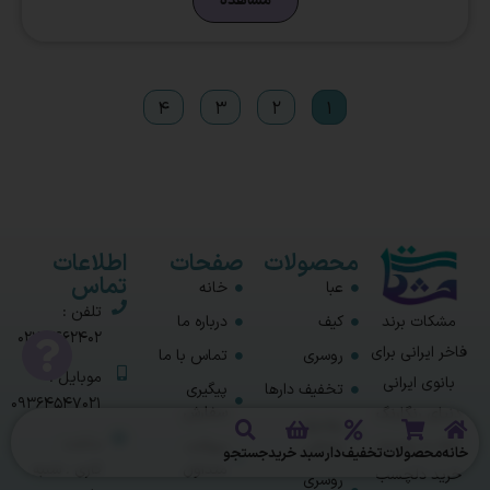
مشاهده
4
3
2
1
محصولات
صفحات
اطلاعات
تماس
عبا
خانه
تلفن :
مشکات برند
کیف
درباره ما
02122462402
فاخر ایرانی برای
روسری
تماس با ما
موبایل :
بانوی ایرانی
تخفیف دارها
پیگیری
09364547021
سفارش
دنیای رنگارنگ
روسری
ساعت
کیف و روسری
مشکی
سوالات
خانه
محصولات
تخفیف‌دار
سبد خرید
جستجو
متداول
کاری : شنبه
خرید دلچسب
روسری