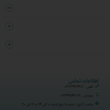
اطلاعات تماس
تلفن : 02122462402
موبایل : 09364547021
ساعت کاری : شنبه تا پنج شنبه 10 الی 14 و 16 الی 20