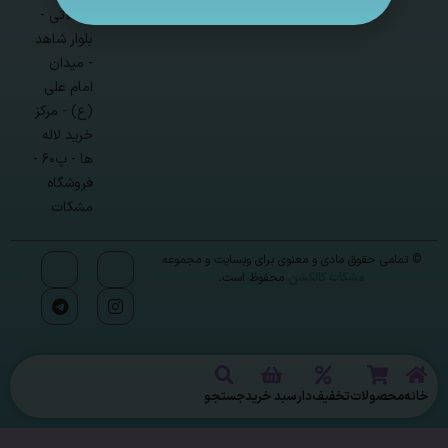
محلاتی -
بلوار شاهد
- میدان
امام علی
(ع) - مرکز
خرید لاله
ها - پ۶۰ -
فروشگاه
مشکات
© تمامی حقوق مادی و معنوی برای وبسایت و مجموعه
مشکات کالکشن
محفوظ است.
خانه
محصولات
تخفیف‌دار
سبد خرید
جستجو