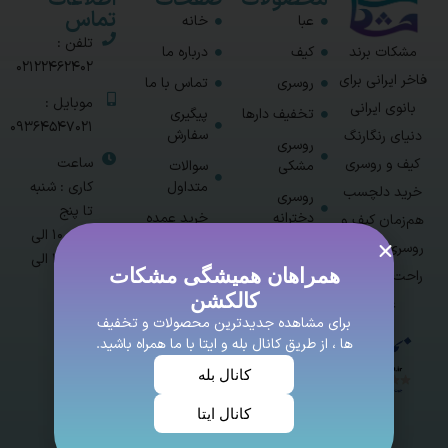
محصولات
صفحات
اطلاعات
تماس
عبا
خانه
تلفن :
مشکات برند
کیف
درباره ما
02122462402
فاخر ایرانی برای
روسری
تماس با ما
موبایل :
بانوی ایرانی
تخفیف دارها
پیگیری
09364547021
سفارش
دنیای رنگارنگ
روسری
ساعت
کیف و روسری
مشکی
سوالات
متداول
کاری : شنبه
خرید دلچسب
روسری
تا پنج
دخترانه
خرید عمده
هم‌زمان کیف و
شنبه 10 الی
پوشاک زنانه
روسری با خیال
ست کیف و
14 و 16 الی
روسری
حساب
همراهان همیشگی مشکات
راحت و قیمت
20
کاربری /
کالکشن
منتخب و پر
عالی
ورود / ثبت
آدرس :
فروش
برای مشاهده جدیدترین محصولات و تخفیف
نام
تهران -
ها ، از طریق کانال بله و ایتا با ما همراه باشید.
محصولات
اتوبان
ایراددار زیر
کانال بله
ارتش -
قیمت
کانال ایتا
شهرک
شهید