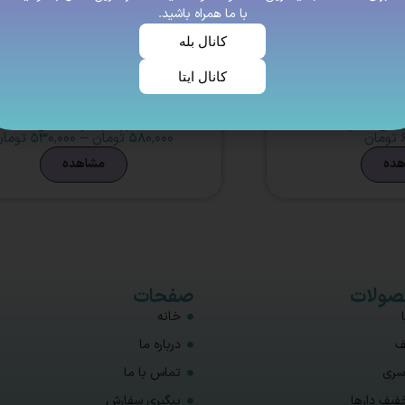
با ما همراه باشید.
کانال بله
کانال ایتا
کی دنیز
روسری وال نخی
تومان
۵۸۰,۰۰۰
تومان
–
۵۳۰,۰۰۰
توما
هده
مشاهده
ولات
صفحات
خانه
ف
درباره ما
سری
تماس با ما
فیف دارها
پیگیری سفارش