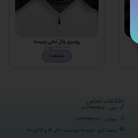
روسری وال نخی پلیسه
ن
۵۸۰,۰۰۰
تومان
مشاهده
اطلاعات تماس
تلفن : 02122462402
موبایل : 09364547021
ساعت کاری : شنبه تا پنج شنبه 10 الی 14 و 16 الی 20