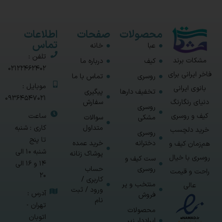
محصولات
صفحات
اطلاعات
تماس
عبا
خانه
تلفن :
مشکات برند
کیف
درباره ما
02122462402
فاخر ایرانی برای
روسری
تماس با ما
موبایل :
بانوی ایرانی
تخفیف دارها
پیگیری
09364547021
سفارش
دنیای رنگارنگ
روسری
ساعت
کیف و روسری
مشکی
سوالات
متداول
کاری : شنبه
خرید دلچسب
روسری
تا پنج
دخترانه
خرید عمده
هم‌زمان کیف و
شنبه 10 الی
پوشاک زنانه
روسری با خیال
ست کیف و
14 و 16 الی
روسری
حساب
راحت و قیمت
20
کاربری /
منتخب و پر
عالی
ورود / ثبت
آدرس :
فروش
نام
تهران -
محصولات
اتوبان
ایراددار زیر