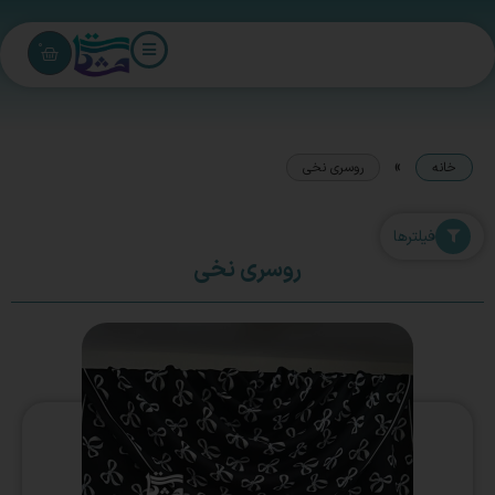
0
»
خانه
روسری نخی
فیلترها
روسری نخی