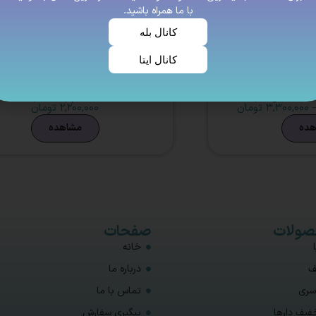
با ما همراه باشید.
کانال بله
کانال ایتا
حیا نگین دار
عبای مدل پرنسا سرمه ای
۳,۳۰۰,۰۰۰
تومان
۲,۲۰۰,۰۰۰
تومان
هده
مشاهده
ولات
صفحات
خانه
ف
درباره ما
سری
تماس با ما
فیف دارها
پیگیری سفارش