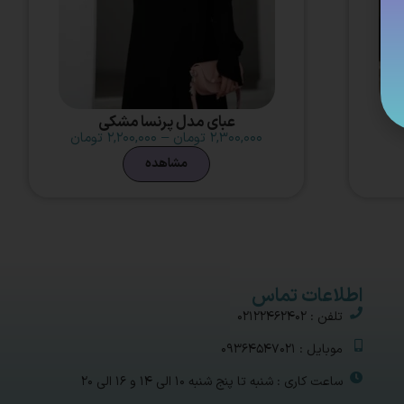
عبای مدل پرنسا مشکی
۲,۳۰۰,۰۰۰
تومان
–
۲,۲۰۰,۰۰۰
تومان
مشاهده
اطلاعات تماس
تلفن : 02122462402
موبایل : 09364547021
ساعت کاری : شنبه تا پنج شنبه 10 الی 14 و 16 الی 20