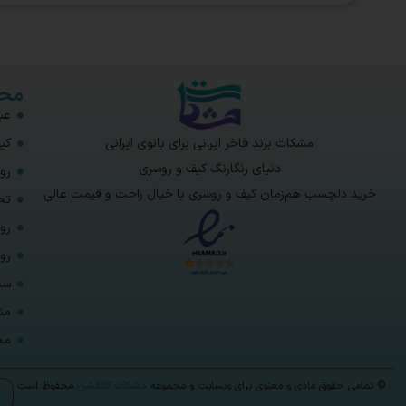
محص
عبا
مشکات برند فاخر ایرانی برای بانوی ایرانی
کی
دنیای رنگارنگ کیف و روسری
رو
خرید دلچسب هم‌زمان کیف و روسری با خیال راحت و قیمت عالی
تخ
رو
رو
ست
من
مح
© تمامی حقوق مادی و معنوی برای وبسایت و مجموعه
مشکات کالکشن
محفوظ است.