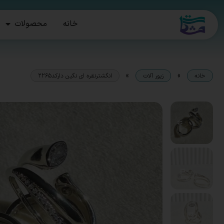
خانه
محصولات
»
»
خانه
زیور آلات
انگشترنقره ای نگین دارکد2265