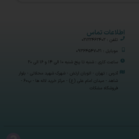
اطلاعات تماس
تلفن : 02122462402
موبایل : 09364547021
ساعت کاری : شنبه تا پنج شنبه 10 الی 14 و 16 الی 20
آدرس : تهران - اتوبان ارتش - شهرک شهید محلاتی - بلوار
شاهد - میدان امام علی (ع) - مرکز خرید لاله ها - پ۶۰ -
فروشگاه مشکات