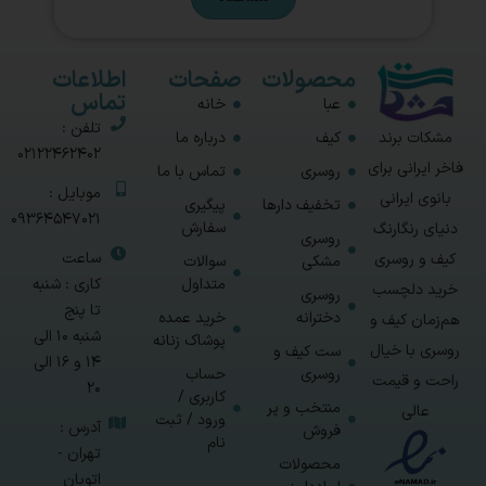
محصولات
صفحات
اطلاعات
تماس
عبا
خانه
تلفن :
مشکات برند
کیف
درباره ما
02122462402
فاخر ایرانی برای
روسری
تماس با ما
موبایل :
بانوی ایرانی
تخفیف دارها
پیگیری
09364547021
سفارش
دنیای رنگارنگ
روسری
ساعت
کیف و روسری
مشکی
سوالات
متداول
کاری : شنبه
خرید دلچسب
روسری
تا پنج
دخترانه
خرید عمده
هم‌زمان کیف و
شنبه 10 الی
پوشاک زنانه
روسری با خیال
ست کیف و
14 و 16 الی
روسری
حساب
راحت و قیمت
20
کاربری /
منتخب و پر
عالی
ورود / ثبت
آدرس :
فروش
نام
تهران -
محصولات
اتوبان