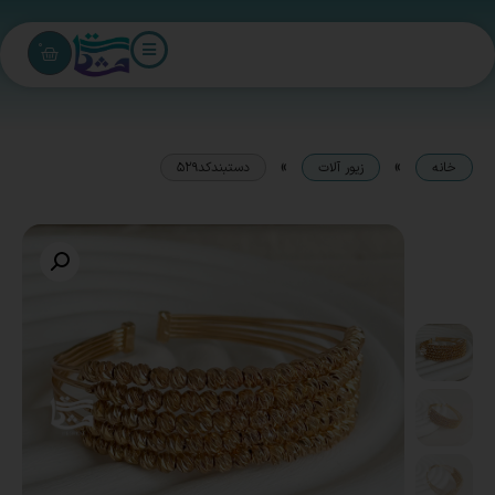
0
»
»
خانه
زیور آلات
دستبندکد529