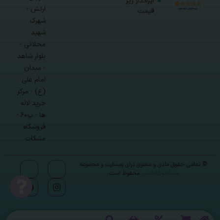
ایراددار زیر
ارتش -
قیمت
شهرک
شهید
محلاتی -
بلوار شاهد
- میدان
امام علی
(ع) - مرکز
خرید لاله
ها - پ۶۰ -
فروشگاه
مشکات
© تمامی حقوق مادی و معنوی برای وبسایت و مجموعه
مشکات کالکشن
محفوظ است.