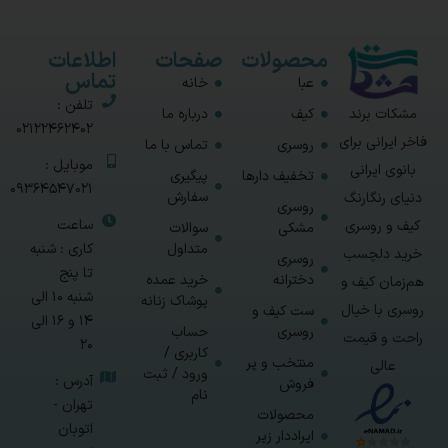
محصولات
صفحات
اطلاعات
تماس
عبا
خانه
تلفن :
مشکات برند
کیف
درباره ما
02122462402
فاخر ایرانی برای
روسری
تماس با ما
موبایل :
بانوی ایرانی
تخفیف دارها
پیگیری
09364547021
سفارش
دنیای رنگارنگ
روسری
ساعت
کیف و روسری
مشکی
سوالات
متداول
کاری : شنبه
خرید دلچسب
روسری
تا پنج
دخترانه
خرید عمده
هم‌زمان کیف و
شنبه 10 الی
پوشاک زنانه
روسری با خیال
ست کیف و
14 و 16 الی
روسری
حساب
راحت و قیمت
20
کاربری /
منتخب و پر
عالی
ورود / ثبت
آدرس :
فروش
نام
تهران -
محصولات
اتوبان
ایراددار زیر