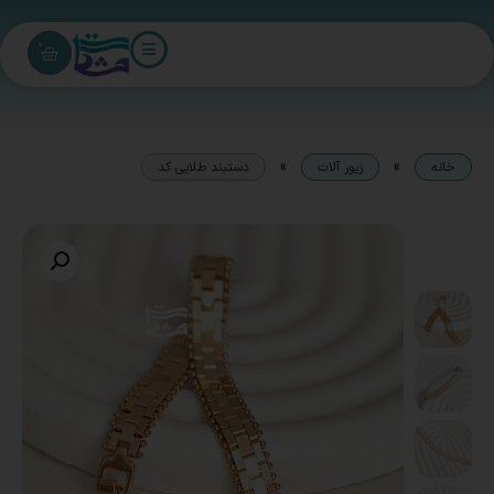
0
»
»
خانه
زیور آلات
دستبند طلایی کد