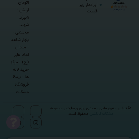
اتوبان
ایراددار زیر
ارتش -
قیمت
شهرک
شهید
محلاتی -
بلوار شاهد
- میدان
امام علی
(ع) - مرکز
خرید لاله
ها - پ۶۰ -
فروشگاه
مشکات
© تمامی حقوق مادی و معنوی برای وبسایت و مجموعه
مشکات کالکشن
محفوظ است.