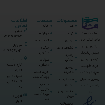
محصولات
صفحات
اطلاعات
تماس
عبا
خانه
تلفن :
مشکات برند
کیف
درباره ما
02122462402
فاخر ایرانی برای
روسری
تماس با ما
موبایل :
بانوی ایرانی
تخفیف دارها
پیگیری
09364547021
سفارش
دنیای رنگارنگ
روسری
ساعت
کیف و روسری
مشکی
سوالات
متداول
کاری : شنبه
خرید دلچسب
روسری
تا پنج
دخترانه
خرید عمده
هم‌زمان کیف و
شنبه 10 الی
پوشاک زنانه
روسری با خیال
ست کیف و
14 و 16 الی
روسری
حساب
راحت و قیمت
20
کاربری /
منتخب و پر
عالی
ورود / ثبت
آدرس :
فروش
نام
تهران -
محصولات