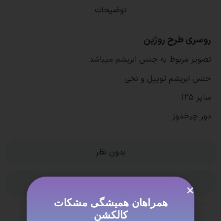
توضیحات
روسری طرح روژین
تصویر مربوط به جنس ابریشم میباشد
جنس ابریشم توییل و نخی
سایز ۱۲۵
دور چرخدوز
بدون نظر
ویژگی ها
همراهان همیشگی مشکات
کالکشن