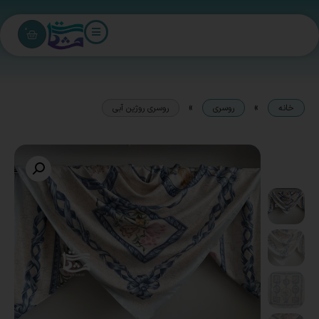
0
»
»
خانه
روسری
روسری روژین آبی