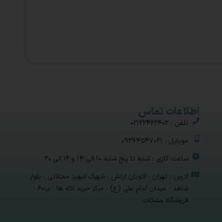
اطلاعات تماس
تلفن : 02122462402
موبایل : 09364547021
ساعت کاری : شنبه تا پنج شنبه 10 الی 14 و 16 الی 20
آدرس : تهران - اتوبان ارتش - شهرک شهید محلاتی - بلوار
شاهد - میدان امام علی (ع) - مرکز خرید لاله ها - پ۶۰ -
فروشگاه مشکات