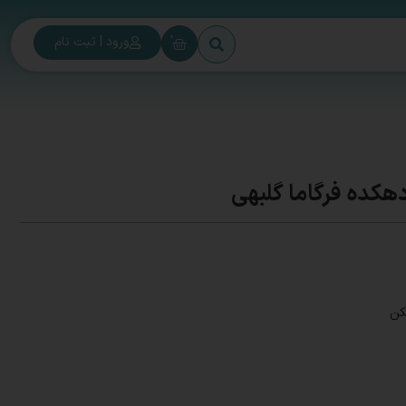
0
ورود | ثبت نام
دهکده فرگاما گلبهی
کن