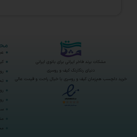
محص
عبا
مشکات برند فاخر ایرانی برای بانوی ایرانی
کی
دنیای رنگارنگ کیف و روسری
رو
خرید دلچسب هم‌زمان کیف و روسری با خیال راحت و قیمت عالی
تخ
رو
رو
ست
من
مح