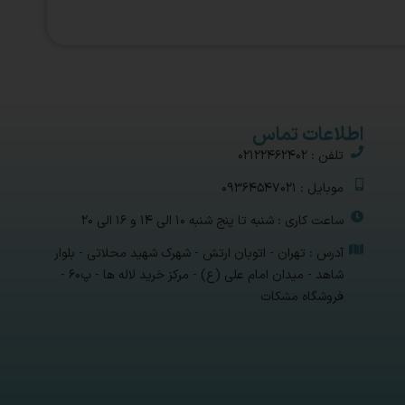
اطلاعات تماس
تلفن : 02122462402
موبایل : 09364547021
ساعت کاری : شنبه تا پنج شنبه 10 الی 14 و 16 الی 20
آدرس : تهران - اتوبان ارتش - شهرک شهید محلاتی - بلوار
شاهد - میدان امام علی (ع) - مرکز خرید لاله ها - پ۶۰ -
فروشگاه مشکات