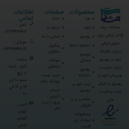
محصولات
صفحات
اطلاعات
تماس
عبا
خانه
تلفن :
مشکات برند
کیف
درباره ما
02122462402
فاخر ایرانی برای
روسری
تماس با ما
موبایل :
بانوی ایرانی
تخفیف دارها
پیگیری
09364547021
سفارش
دنیای رنگارنگ
روسری
ساعت
کیف و روسری
مشکی
سوالات
متداول
کاری : شنبه
خرید دلچسب
روسری
تا پنج
دخترانه
خرید عمده
هم‌زمان کیف و
شنبه 10 الی
پوشاک زنانه
روسری با خیال
ست کیف و
14 و 16 الی
روسری
حساب
راحت و قیمت
20
کاربری /
منتخب و پر
عالی
ورود / ثبت
آدرس :
فروش
نام
تهران -
محصولات
اتوبان
ایراددار زیر
ارتش -
قیمت