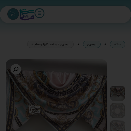
0
»
»
خانه
روسری
روسری ابریشم گارزا ورساچه