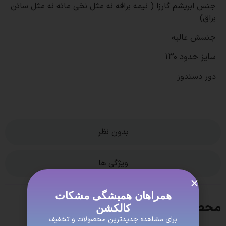
جنس ابریشم گارزا ( نیمه براقه نه مثل نخی ماته نه مثل ساتن
براق)
جنسش عالیه
سایز حدود 130
دور دستدوز
بدون نظر
ویژگی ها
همراهان همیشگی مشکات
محصولات مشابه
کالکشن
برای مشاهده جدیدترین محصولات و تخفیف