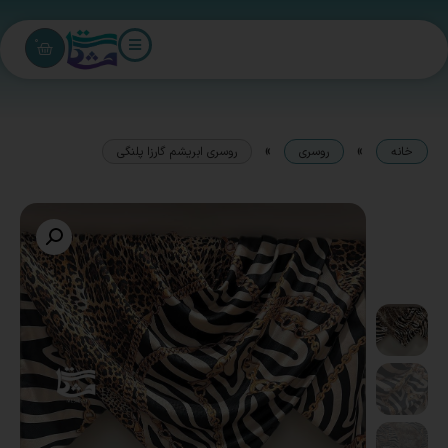
0
»
»
خانه
روسری
روسری ابریشم گارزا پلنگی