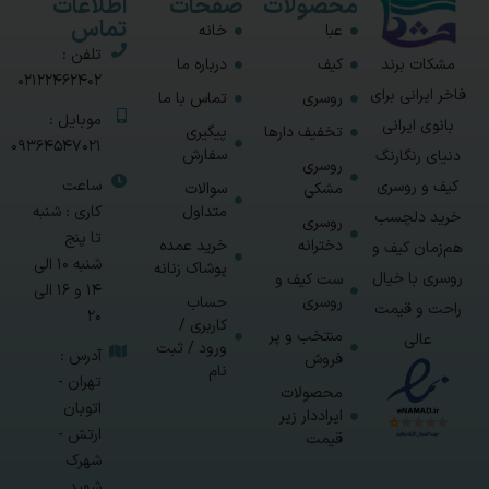
محصولات
صفحات
اطلاعات
تماس
عبا
خانه
تلفن :
مشکات برند
کیف
درباره ما
02122462402
فاخر ایرانی برای
روسری
تماس با ما
موبایل :
بانوی ایرانی
تخفیف دارها
پیگیری
09364547021
سفارش
دنیای رنگارنگ
روسری
ساعت
کیف و روسری
مشکی
سوالات
متداول
کاری : شنبه
خرید دلچسب
روسری
تا پنج
دخترانه
خرید عمده
هم‌زمان کیف و
شنبه 10 الی
پوشاک زنانه
روسری با خیال
ست کیف و
14 و 16 الی
روسری
حساب
راحت و قیمت
20
کاربری /
منتخب و پر
عالی
ورود / ثبت
آدرس :
فروش
نام
تهران -
محصولات
اتوبان
ایراددار زیر
ارتش -
قیمت
شهرک
شهید