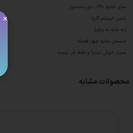
سایز حدود 130 ، دور دستدوز
جنس ابریشم گارزا
(نه ماته نه براق)
جنسش عالیه چهار فصله
بسیار خوش ایستا و اصلا سُر نیست
محصولات مشابه