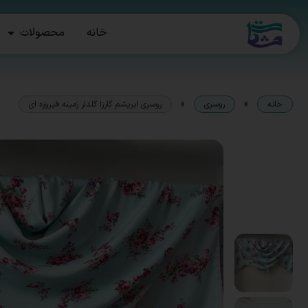
خانه
محصولات
»
»
خانه
روسری
روسری ابریشم گارزا گلدار زمینه فیروزه ای