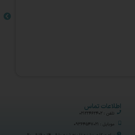
اطلاعات تماس
تلفن : 02122462402
موبایل : 09364547021