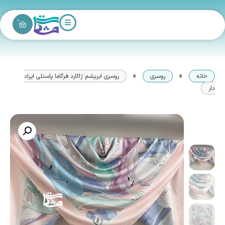
0
»
»
خانه
روسری
روسری ابریشم ژاکارد فرگاما پاستلی ایراد
دار