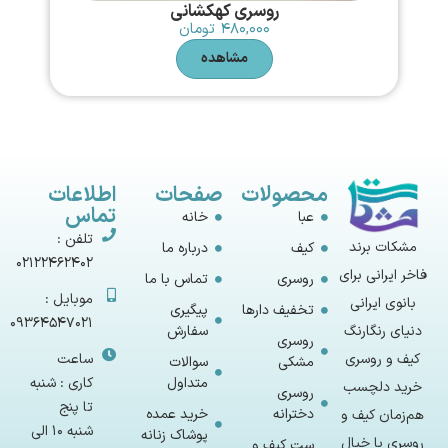
روسری کهکشانی
۴۸۰,۰۰۰
تومان
مشاهده
محصولات
صفحات
اطلاعات
تماس
عبا
خانه
تلفن :
مشکات برند
کیف
درباره ما
02122462402
فاخر ایرانی برای
روسری
تماس با ما
موبایل :
بانوی ایرانی
تخفیف دارها
پیگیری
09364547021
سفارش
دنیای رنگارنگ
روسری
ساعت
کیف و روسری
مشکی
سوالات
متداول
کاری : شنبه
خرید دلچسب
روسری
تا پنج
دخترانه
خرید عمده
هم‌زمان کیف و
شنبه 10 الی
پوشاک زنانه
روسری با خیال
ست کیف و