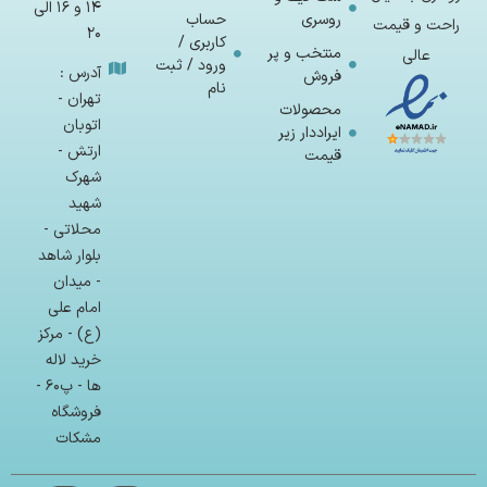
14 و 16 الی
روسری
حساب
راحت و قیمت
20
کاربری /
منتخب و پر
عالی
ورود / ثبت
آدرس :
فروش
نام
تهران -
محصولات
اتوبان
ایراددار زیر
ارتش -
قیمت
شهرک
شهید
محلاتی -
بلوار شاهد
- میدان
امام علی
(ع) - مرکز
خرید لاله
ها - پ۶۰ -
فروشگاه
مشکات