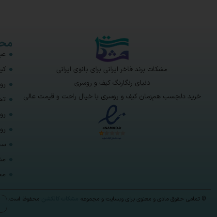
محص
عبا
مشکات برند فاخر ایرانی برای بانوی ایرانی
کی
دنیای رنگارنگ کیف و روسری
رو
خرید دلچسب هم‌زمان کیف و روسری با خیال راحت و قیمت عالی
تخ
رو
رو
ست
من
مح
© تمامی حقوق مادی و معنوی برای وبسایت و مجموعه
مشکات کالکشن
محفوظ است.