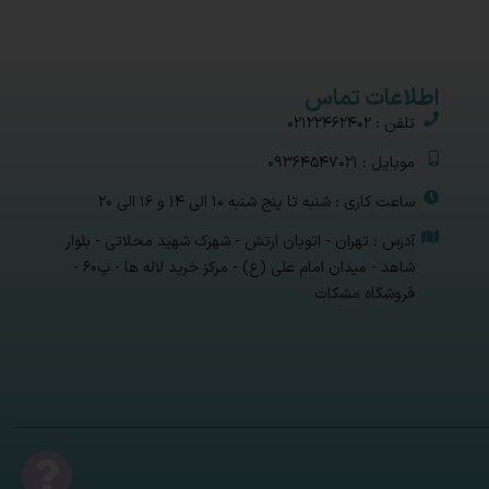
اطلاعات تماس
تلفن : 02122462402
موبایل : 09364547021
ساعت کاری : شنبه تا پنج شنبه 10 الی 14 و 16 الی 20
آدرس : تهران - اتوبان ارتش - شهرک شهید محلاتی - بلوار
شاهد - میدان امام علی (ع) - مرکز خرید لاله ها - پ۶۰ -
فروشگاه مشکات