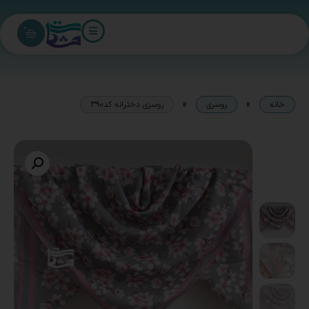
0
»
»
خانه
روسری
روسری دخترانه کد390