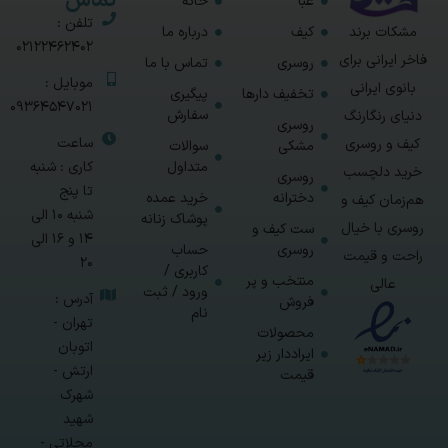
تماس
عبا
خانه
تلفن :
مشکات برند
کیف
درباره ما
02122462402
فاخر ایرانی برای
روسری
تماس با ما
موبایل :
بانوی ایرانی
تخفیف دارها
پیگیری
09364547021
سفارش
دنیای رنگارنگ
روسری
ساعت
کیف و روسری
مشکی
سوالات
متداول
کاری : شنبه
خرید دلچسب
روسری
تا پنج
دخترانه
خرید عمده
هم‌زمان کیف و
شنبه 10 الی
پوشاک زنانه
روسری با خیال
ست کیف و
14 و 16 الی
روسری
حساب
راحت و قیمت
20
کاربری /
منتخب و پر
عالی
ورود / ثبت
آدرس :
فروش
نام
تهران -
محصولات
اتوبان
ایراددار زیر
ارتش -
قیمت
شهرک
شهید
محلاتی -