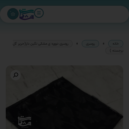
0
»
»
خانه
روسری
روسری دووره ی مشکی نگین دار(حریر گل
برجسته )