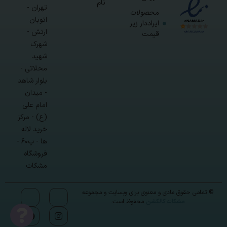
نام
تهران -
محصولات
اتوبان
ایراددار زیر
ارتش -
قیمت
شهرک
شهید
محلاتی -
بلوار شاهد
- میدان
امام علی
(ع) - مرکز
خرید لاله
ها - پ۶۰ -
فروشگاه
مشکات
© تمامی حقوق مادی و معنوی برای وبسایت و مجموعه
مشکات کالکشن
محفوظ است.