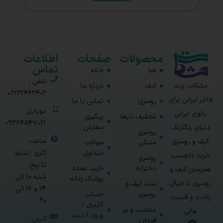
محصولات
صفحات
اطلاعات
تماس
عبا
خانه
تلفن :
مشکات برند
کیف
درباره ما
02122462402
فاخر ایرانی برای
روسری
تماس با ما
موبایل :
بانوی ایرانی
تخفیف دارها
پیگیری
09364547021
سفارش
دنیای رنگارنگ
روسری
ساعت
کیف و روسری
مشکی
سوالات
متداول
کاری : شنبه
خرید دلچسب
روسری
تا پنج
دخترانه
خرید عمده
هم‌زمان کیف و
شنبه 10 الی
پوشاک زنانه
روسری با خیال
ست کیف و
14 و 16 الی
روسری
حساب
راحت و قیمت
20
کاربری /
منتخب و پر
عالی
ورود / ثبت
آدرس :
فروش