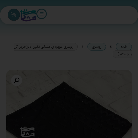
0
»
»
خانه
روسری
روسری دووره ی مشکی نگین دار(حریر گل
برجسته )