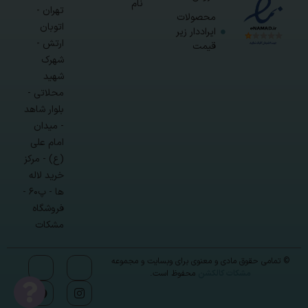
نام
تهران -
محصولات
اتوبان
ایراددار زیر
ارتش -
قیمت
شهرک
شهید
محلاتی -
بلوار شاهد
- میدان
امام علی
(ع) - مرکز
خرید لاله
ها - پ۶۰ -
فروشگاه
مشکات
© تمامی حقوق مادی و معنوی برای وبسایت و مجموعه
مشکات کالکشن
محفوظ است.