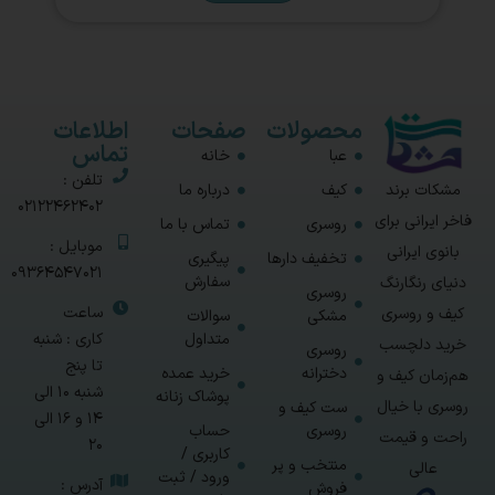
محصولات
صفحات
اطلاعات
تماس
عبا
خانه
تلفن :
مشکات برند
کیف
درباره ما
02122462402
فاخر ایرانی برای
روسری
تماس با ما
موبایل :
بانوی ایرانی
تخفیف دارها
پیگیری
09364547021
سفارش
دنیای رنگارنگ
روسری
ساعت
کیف و روسری
مشکی
سوالات
متداول
کاری : شنبه
خرید دلچسب
روسری
تا پنج
دخترانه
خرید عمده
هم‌زمان کیف و
شنبه 10 الی
پوشاک زنانه
روسری با خیال
ست کیف و
14 و 16 الی
روسری
حساب
راحت و قیمت
20
کاربری /
منتخب و پر
عالی
ورود / ثبت
آدرس :
فروش