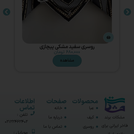
روسری سفید مشکی پیچازی
۶۸۰,۰۰۰
تومان
مشاهده
محصولات
صفحات
اطلاعات
تماس
عبا
خانه
تلفن :
مشکات برند
کیف
درباره ما
02122462402
فاخر ایرانی برای
روسری
تماس با ما
موبایل :