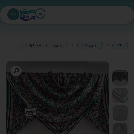
0
»
»
خانه
روسری نخی
روسری سلطنتی سبز ایراد دار