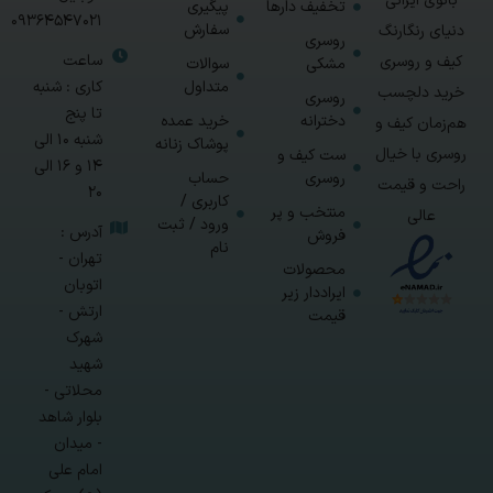
بانوی ایرانی
تخفیف دارها
پیگیری
09364547021
سفارش
دنیای رنگارنگ
روسری
ساعت
کیف و روسری
مشکی
سوالات
متداول
کاری : شنبه
خرید دلچسب
روسری
تا پنج
دخترانه
خرید عمده
هم‌زمان کیف و
شنبه 10 الی
پوشاک زنانه
روسری با خیال
ست کیف و
14 و 16 الی
روسری
حساب
راحت و قیمت
20
کاربری /
منتخب و پر
عالی
ورود / ثبت
آدرس :
فروش
نام
تهران -
محصولات
اتوبان
ایراددار زیر
ارتش -
قیمت
شهرک
شهید
محلاتی -
بلوار شاهد
- میدان
امام علی