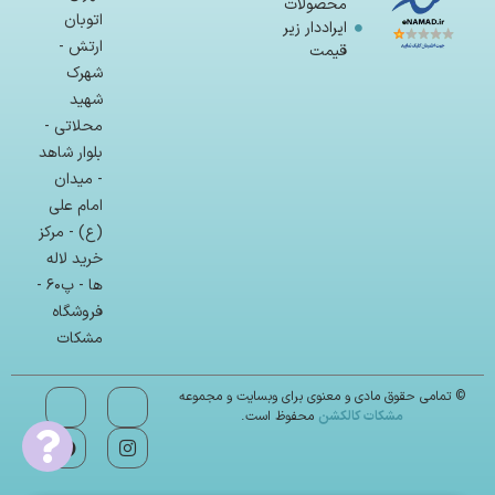
محصولات
اتوبان
ایراددار زیر
ارتش -
قیمت
شهرک
شهید
محلاتی -
بلوار شاهد
- میدان
امام علی
(ع) - مرکز
خرید لاله
ها - پ۶۰ -
فروشگاه
مشکات
© تمامی حقوق مادی و معنوی برای وبسایت و مجموعه
مشکات کالکشن
محفوظ است.