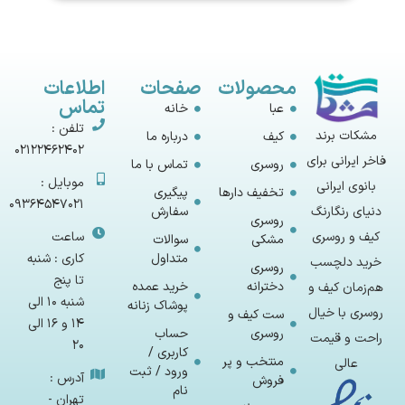
محصولات
صفحات
اطلاعات
تماس
عبا
خانه
تلفن :
مشکات برند
کیف
درباره ما
02122462402
فاخر ایرانی برای
روسری
تماس با ما
موبایل :
بانوی ایرانی
تخفیف دارها
پیگیری
09364547021
سفارش
دنیای رنگارنگ
روسری
ساعت
کیف و روسری
مشکی
سوالات
متداول
کاری : شنبه
خرید دلچسب
روسری
تا پنج
دخترانه
خرید عمده
هم‌زمان کیف و
شنبه 10 الی
پوشاک زنانه
روسری با خیال
ست کیف و
14 و 16 الی
روسری
حساب
راحت و قیمت
20
کاربری /
منتخب و پر
عالی
ورود / ثبت
آدرس :
فروش
نام
تهران -