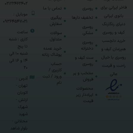
02122462402
فاخر ایرانی برای
روسری
تماس با ما
موبایل :
بانوی ایرانی
تخفیف دارها
پیگیری
09364547021
سفارش
دنیای رنگارنگ
روسری
ساعت
کیف و روسری
مشکی
سوالات
متداول
کاری : شنبه
خرید دلچسب
روسری
تا پنج
دخترانه
خرید عمده
هم‌زمان کیف و
شنبه 10 الی
پوشاک زنانه
روسری با خیال
ست کیف و
14 و 16 الی
روسری
حساب
راحت و قیمت
20
کاربری /
منتخب و پر
عالی
ورود / ثبت
آدرس :
فروش
نام
تهران -
محصولات
اتوبان
ایراددار زیر
ارتش -
قیمت
شهرک
شهید
محلاتی -
بلوار شاهد