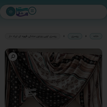
0
»
»
خانه
روسری
روسری لویی ویتون مشکی قهوه ای ایراد دار