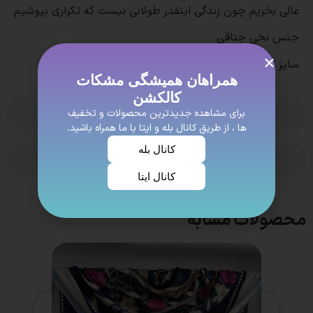
عالی بخریم چون زندگی اینقدر طولانی نیست که تکراری بپوشیم
جنس نخی جناقی
سایز حدود 135
همراهان همیشگی مشکات
کالکشن
برای مشاهده جدیدترین محصولات و تخفیف
بدون نظر
ها ، از طریق کانال بله و ایتا با ما همراه باشید.
کانال بله
ویژگی ها
کانال ایتا
محصولات مشابه