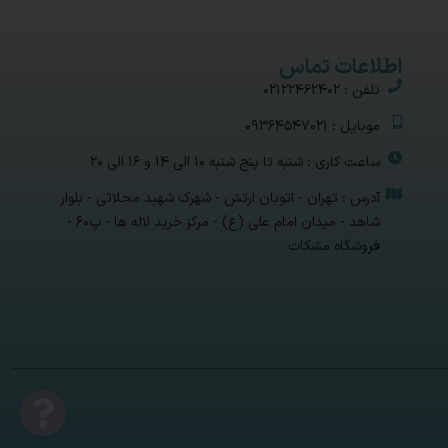
اطلاعات تماس
تلفن : 02122462402
موبایل : 09364547021
ساعت کاری : شنبه تا پنج شنبه 10 الی 14 و 16 الی 20
آدرس : تهران - اتوبان ارتش - شهرک شهید محلاتی - بلوار
شاهد - میدان امام علی (ع) - مرکز خرید لاله ها - پ۶۰ -
فروشگاه مشکات