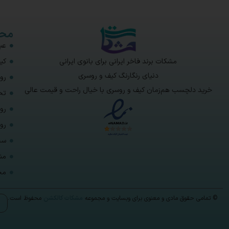
محص
عبا
مشکات برند فاخر ایرانی برای بانوی ایرانی
کی
دنیای رنگارنگ کیف و روسری
رو
خرید دلچسب هم‌زمان کیف و روسری با خیال راحت و قیمت عالی
تخ
رو
رو
ست
من
مح
© تمامی حقوق مادی و معنوی برای وبسایت و مجموعه
مشکات کالکشن
محفوظ است.