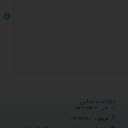
اطلاعات تماس
تلفن : 02122462402
موبایل : 09364547021