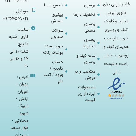
02122462402
فاخر ایرانی برای
روسری
تماس با ما
موبایل :
بانوی ایرانی
تخفیف دارها
پیگیری
09364547021
سفارش
دنیای رنگارنگ
روسری
ساعت
کیف و روسری
مشکی
سوالات
متداول
کاری : شنبه
خرید دلچسب
روسری
تا پنج
دخترانه
خرید عمده
هم‌زمان کیف و
شنبه 10 الی
پوشاک زنانه
روسری با خیال
ست کیف و
14 و 16 الی
روسری
حساب
راحت و قیمت
20
کاربری /
منتخب و پر
عالی
ورود / ثبت
آدرس :
فروش
نام
تهران -
محصولات
اتوبان
ایراددار زیر
ارتش -
قیمت
شهرک
شهید
محلاتی -
بلوار شاهد
- میدان