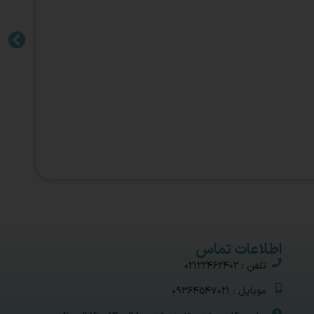
اطلاعات تماس
تلفن : 02122462402
موبایل : 09364547021