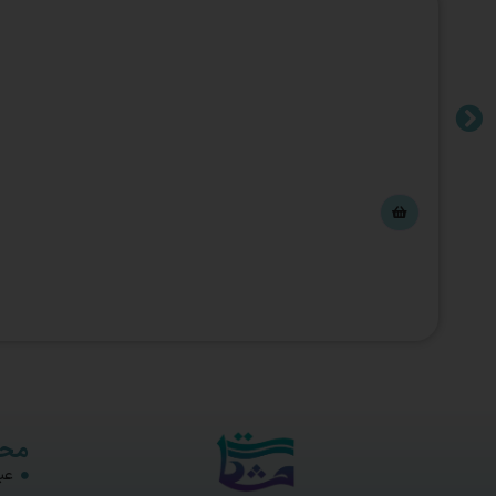
محص
عبا