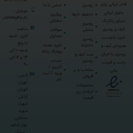
02122462402
فاخر ایرانی برای
روسری
تماس با ما
موبایل :
بانوی ایرانی
تخفیف دارها
پیگیری
09364547021
سفارش
دنیای رنگارنگ
روسری
ساعت
کیف و روسری
مشکی
سوالات
متداول
کاری : شنبه
خرید دلچسب
روسری
تا پنج
دخترانه
خرید عمده
هم‌زمان کیف و
شنبه 10 الی
پوشاک زنانه
روسری با خیال
ست کیف و
14 و 16 الی
روسری
حساب
راحت و قیمت
20
کاربری /
منتخب و پر
عالی
ورود / ثبت
آدرس :
فروش
نام
تهران -
محصولات
اتوبان
ایراددار زیر
ارتش -
قیمت
شهرک
شهید
محلاتی -
بلوار شاهد
- میدان