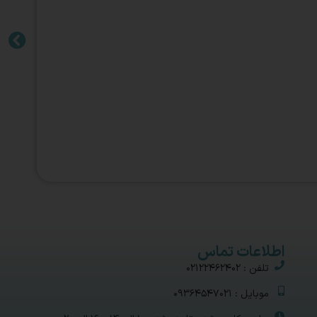
اطلاعات تماس
تلفن : 02122462402
موبایل : 09364547021