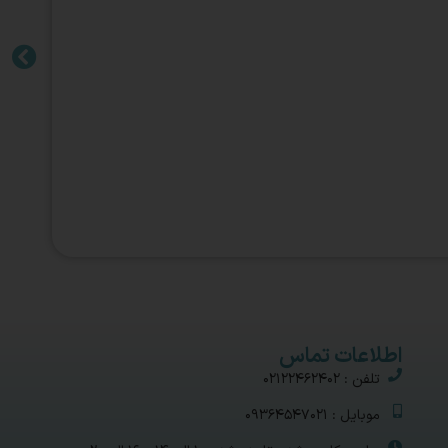
اطلاعات تماس
تلفن : 02122462402
موبایل : 09364547021