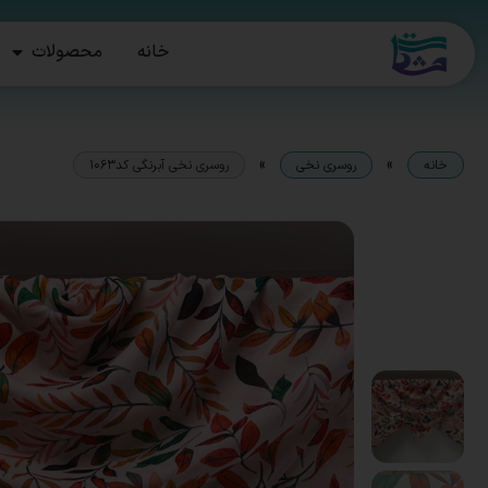
خانه
محصولات
»
»
خانه
روسری نخی
روسری نخی آبرنگی کد1063