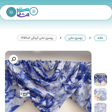
0
»
»
خانه
روسری نخی
روسری نخی آبرنگی کد1257