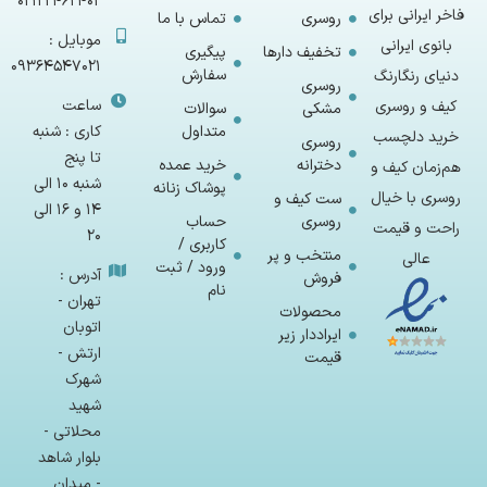
02122462402
فاخر ایرانی برای
روسری
تماس با ما
موبایل :
بانوی ایرانی
تخفیف دارها
پیگیری
09364547021
سفارش
دنیای رنگارنگ
روسری
ساعت
کیف و روسری
مشکی
سوالات
متداول
کاری : شنبه
خرید دلچسب
روسری
تا پنج
دخترانه
خرید عمده
هم‌زمان کیف و
شنبه 10 الی
پوشاک زنانه
روسری با خیال
ست کیف و
14 و 16 الی
روسری
حساب
راحت و قیمت
20
کاربری /
منتخب و پر
عالی
ورود / ثبت
آدرس :
فروش
نام
تهران -
محصولات
اتوبان
ایراددار زیر
ارتش -
قیمت
شهرک
شهید
محلاتی -
بلوار شاهد
- میدان