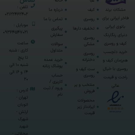
تماس
عبا
خانه
تلفن :
مشکات برند
کیف
درباره ما
02122462402
فاخر ایرانی برای
روسری
تماس با ما
موبایل :
بانوی ایرانی
تخفیف دارها
پیگیری
09364547021
سفارش
دنیای رنگارنگ
روسری
ساعت
کیف و روسری
مشکی
سوالات
متداول
کاری : شنبه
خرید دلچسب
روسری
تا پنج
دخترانه
خرید عمده
هم‌زمان کیف و
شنبه 10 الی
پوشاک زنانه
روسری با خیال
ست کیف و
14 و 16 الی
روسری
حساب
راحت و قیمت
20
کاربری /
منتخب و پر
عالی
ورود / ثبت
آدرس :
فروش
نام
تهران -
محصولات
اتوبان
ایراددار زیر
ارتش -
قیمت
شهرک
شهید
محلاتی -