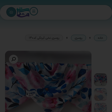
0
»
»
خانه
روسری
روسری نخی آبرنگی کد130