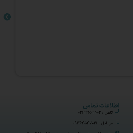
اطلاعات تماس
تلفن : 02122462402
موبایل : 09364547021