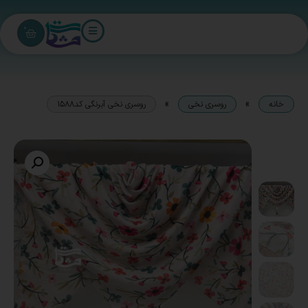
0
»
»
خانه
روسری نخی
روسری نخی آبرنگی کد1588