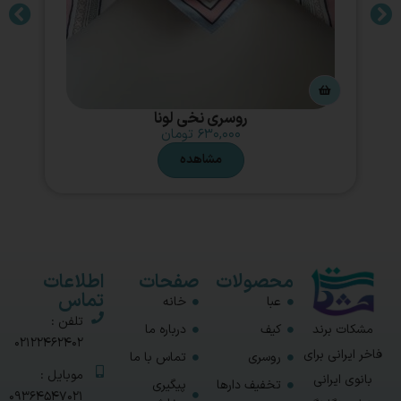
روسری نخی لونا
۶۳۰,۰۰۰
تومان
مشاهده
محصولات
صفحات
اطلاعات
تماس
عبا
خانه
تلفن :
مشکات برند
کیف
درباره ما
02122462402
فاخر ایرانی برای
روسری
تماس با ما
موبایل :
بانوی ایرانی
تخفیف دارها
پیگیری
09364547021