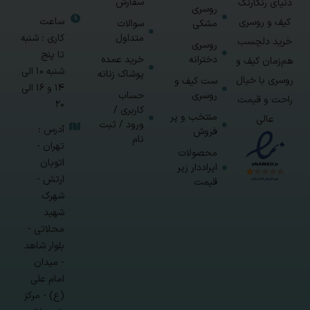
سفارش
دنیای رنگارنگ
روسری
ساعت
کیف و روسری
مشکی
سوالات
متداول
کاری : شنبه
خرید دلچسب
روسری
تا پنج
دخترانه
خرید عمده
هم‌زمان کیف و
شنبه 10 الی
پوشاک زنانه
روسری با خیال
ست کیف و
14 و 16 الی
روسری
حساب
راحت و قیمت
20
کاربری /
منتخب و پر
عالی
ورود / ثبت
آدرس :
فروش
نام
تهران -
محصولات
اتوبان
ایراددار زیر
ارتش -
قیمت
شهرک
شهید
محلاتی -
بلوار شاهد
- میدان
امام علی
(ع) - مرکز