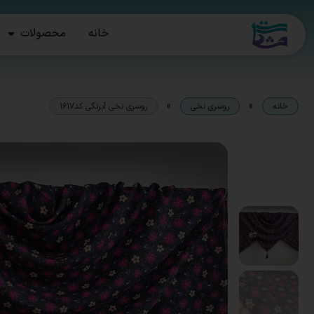
خانه
محصولات
»
»
خانه
روسری نخی
روسری نخی آبرنگی کد1617