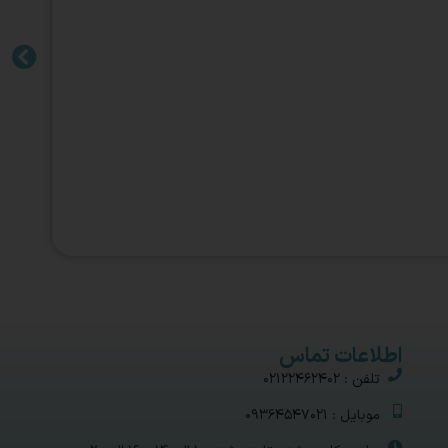
اطلاعات تماس
تلفن : 02122462402
موبایل : 09364547021