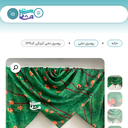
0
»
»
خانه
روسری نخی
روسری نخی آبرنگی کد1619