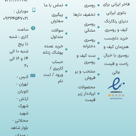
02122462402
فاخر ایرانی برای
روسری
تماس با ما
موبایل :
بانوی ایرانی
تخفیف دارها
پیگیری
09364547021
سفارش
دنیای رنگارنگ
روسری
ساعت
کیف و روسری
مشکی
سوالات
متداول
کاری : شنبه
خرید دلچسب
روسری
تا پنج
دخترانه
خرید عمده
هم‌زمان کیف و
شنبه 10 الی
پوشاک زنانه
روسری با خیال
ست کیف و
14 و 16 الی
روسری
حساب
راحت و قیمت
20
کاربری /
منتخب و پر
عالی
ورود / ثبت
آدرس :
فروش
نام
تهران -
محصولات
اتوبان
ایراددار زیر
ارتش -
قیمت
شهرک
شهید
محلاتی -
بلوار شاهد
- میدان