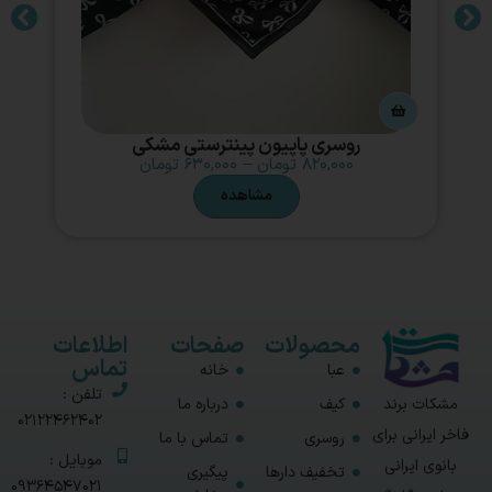
روسری پاپیون پینترستی مشکی
۸۲۰,۰۰۰
تومان
–
۶۳۰,۰۰۰
تومان
مشاهده
محصولات
صفحات
اطلاعات
تماس
عبا
خانه
تلفن :
مشکات برند
کیف
درباره ما
02122462402
فاخر ایرانی برای
روسری
تماس با ما
موبایل :
بانوی ایرانی
تخفیف دارها
پیگیری
09364547021