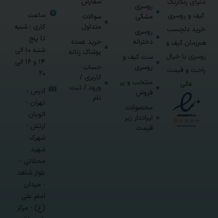
سفارش
دنیای رنگارنگ
روسری
ساعت
کیف و روسری
مشکی
سوالات
متداول
کاری : شنبه
خرید دلچسب
روسری
تا پنج
دخترانه
خرید عمده
هم‌زمان کیف و
شنبه 10 الی
پوشاک زنانه
روسری با خیال
ست کیف و
14 و 16 الی
روسری
حساب
راحت و قیمت
20
کاربری /
منتخب و پر
عالی
ورود / ثبت
آدرس :
فروش
نام
تهران -
محصولات
اتوبان
ایراددار زیر
ارتش -
قیمت
شهرک
شهید
محلاتی -
بلوار شاهد
- میدان
امام علی
(ع) - مرکز