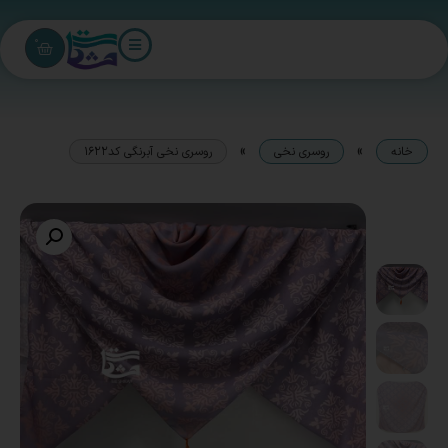
0
»
»
خانه
روسری نخی
روسری نخی آبرنگی کد1622