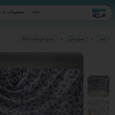
خانه
محصولات
»
»
خانه
روسری نخی
روسری نخی آبرنگی کد1651