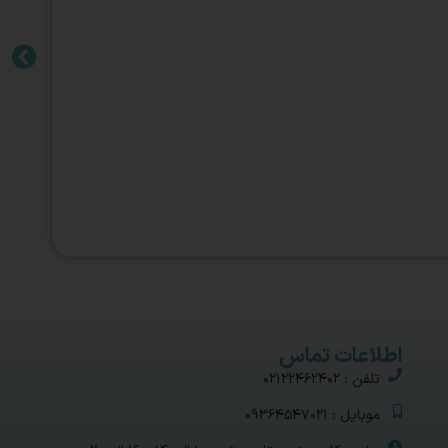
اطلاعات تماس
تلفن : 02122462402
موبایل : 09364547021