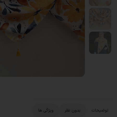
توضیحات
بدون نظر
ویژگی ها