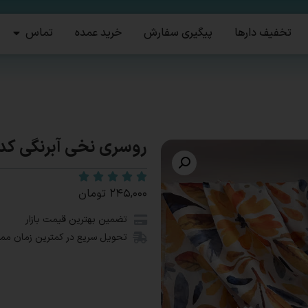
تخفیف دارها
پیگیری سفارش
خرید عمده
تماس
روسری نخی آبرنگی کد257
۲۴۵,۰۰۰
تومان
تضمین بهترین قیمت بازار
تحویل سریع در کمترین زمان مم