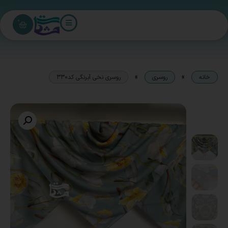
0
»
»
خانه
روسری
روسری نخی آبرنگی کد330