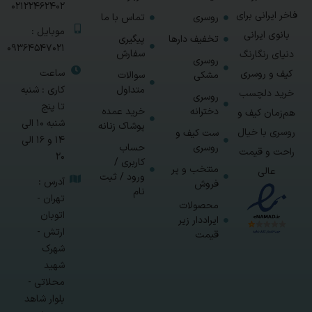
02122462402
فاخر ایرانی برای
روسری
تماس با ما
موبایل :
بانوی ایرانی
تخفیف دارها
پیگیری
09364547021
سفارش
دنیای رنگارنگ
روسری
ساعت
کیف و روسری
مشکی
سوالات
متداول
کاری : شنبه
خرید دلچسب
روسری
تا پنج
دخترانه
خرید عمده
هم‌زمان کیف و
شنبه 10 الی
پوشاک زنانه
روسری با خیال
ست کیف و
14 و 16 الی
روسری
حساب
راحت و قیمت
20
کاربری /
منتخب و پر
عالی
ورود / ثبت
آدرس :
فروش
نام
تهران -
محصولات
اتوبان
ایراددار زیر
ارتش -
قیمت
شهرک
شهید
محلاتی -
بلوار شاهد