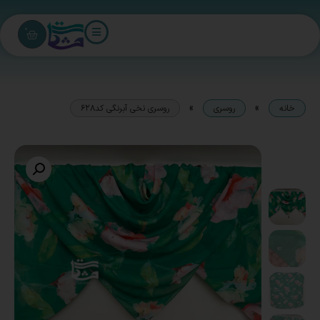
0
»
»
خانه
روسری
روسری نخی آبرنگی کد628