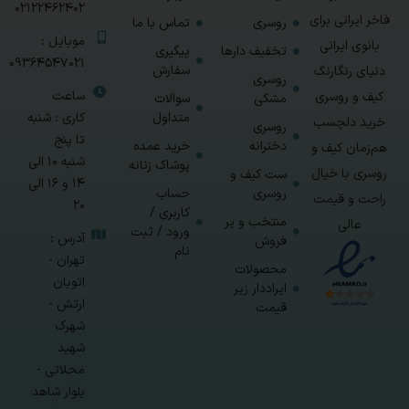
02122462402
فاخر ایرانی برای
روسری
تماس با ما
موبایل :
بانوی ایرانی
تخفیف دارها
پیگیری
09364547021
سفارش
دنیای رنگارنگ
روسری
ساعت
کیف و روسری
مشکی
سوالات
متداول
کاری : شنبه
خرید دلچسب
روسری
تا پنج
دخترانه
خرید عمده
هم‌زمان کیف و
شنبه 10 الی
پوشاک زنانه
روسری با خیال
ست کیف و
14 و 16 الی
روسری
حساب
راحت و قیمت
20
کاربری /
منتخب و پر
عالی
ورود / ثبت
آدرس :
فروش
نام
تهران -
محصولات
اتوبان
ایراددار زیر
ارتش -
قیمت
شهرک
شهید
محلاتی -
بلوار شاهد