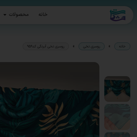
خانه
محصولات
»
»
خانه
روسری نخی
روسری نخی آبرنگی کد959