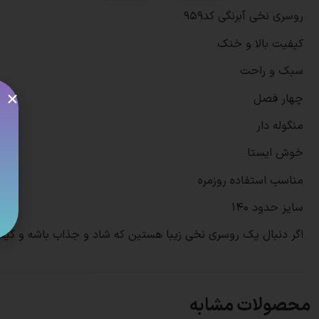
روسری نخی آبرنگی کد959
کیفیت بالا و خنک
سبک و راحت
چهار فصل
منگوله دار
خوش ایستا
مناسب استفاده روزمره
سایز حدود 140
اگر دنبال یک روسری نخی زیبا هستین که شاد و جذاب باشه و کیف
محصولات مشابه