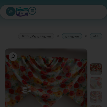
0
»
»
خانه
روسری نخی
روسری نخی آبرنگی کد966