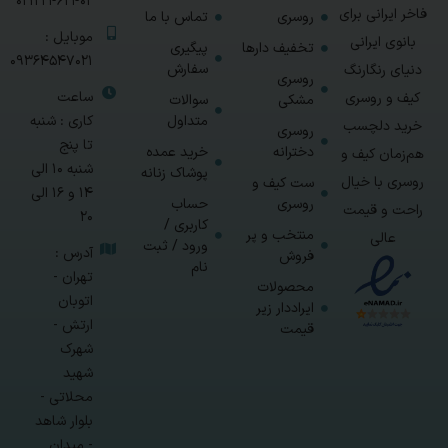
02122462402
فاخر ایرانی برای
روسری
تماس با ما
موبایل :
بانوی ایرانی
تخفیف دارها
پیگیری
09364547021
سفارش
دنیای رنگارنگ
روسری
ساعت
کیف و روسری
مشکی
سوالات
متداول
کاری : شنبه
خرید دلچسب
روسری
تا پنج
دخترانه
خرید عمده
هم‌زمان کیف و
شنبه 10 الی
پوشاک زنانه
روسری با خیال
ست کیف و
14 و 16 الی
روسری
حساب
راحت و قیمت
20
کاربری /
منتخب و پر
عالی
ورود / ثبت
آدرس :
فروش
نام
تهران -
محصولات
اتوبان
ایراددار زیر
ارتش -
قیمت
شهرک
شهید
محلاتی -
بلوار شاهد
- میدان