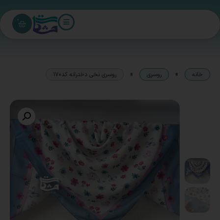
0
»
»
خانه
روسری
روسری نخی دخترانه کد170