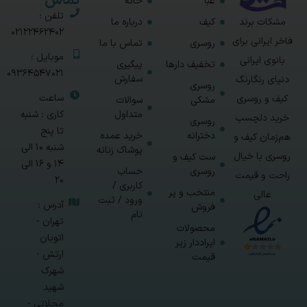
تماس
عبا
خانه
تلفن :
مشکات برند
کیف
درباره ما
02122462402
فاخر ایرانی برای
روسری
تماس با ما
موبایل :
بانوی ایرانی
تخفیف دارها
پیگیری
09364547021
سفارش
دنیای رنگارنگ
روسری
ساعت
کیف و روسری
مشکی
سوالات
متداول
کاری : شنبه
خرید دلچسب
روسری
تا پنج
دخترانه
خرید عمده
هم‌زمان کیف و
شنبه 10 الی
پوشاک زنانه
روسری با خیال
ست کیف و
14 و 16 الی
روسری
حساب
راحت و قیمت
20
کاربری /
منتخب و پر
عالی
ورود / ثبت
آدرس :
فروش
نام
تهران -
محصولات
اتوبان
ایراددار زیر
ارتش -
قیمت
شهرک
شهید
محلاتی -