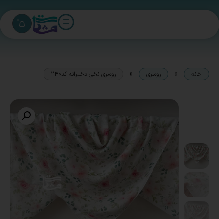
0
»
»
خانه
روسری
روسری نخی دخترانه کد240