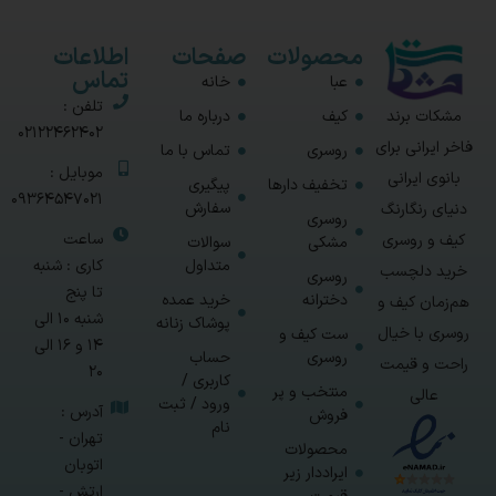
محصولات
صفحات
اطلاعات
تماس
عبا
خانه
تلفن :
مشکات برند
کیف
درباره ما
02122462402
فاخر ایرانی برای
روسری
تماس با ما
موبایل :
بانوی ایرانی
تخفیف دارها
پیگیری
09364547021
سفارش
دنیای رنگارنگ
روسری
ساعت
کیف و روسری
مشکی
سوالات
متداول
کاری : شنبه
خرید دلچسب
روسری
تا پنج
دخترانه
خرید عمده
هم‌زمان کیف و
شنبه 10 الی
پوشاک زنانه
روسری با خیال
ست کیف و
14 و 16 الی
روسری
حساب
راحت و قیمت
20
کاربری /
منتخب و پر
عالی
ورود / ثبت
آدرس :
فروش
نام
تهران -
محصولات
اتوبان
ایراددار زیر
ارتش -