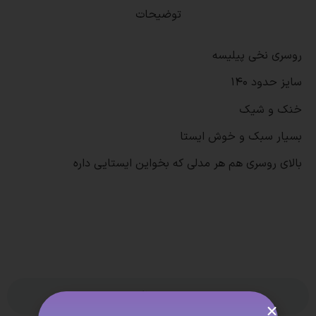
توضیحات
روسری نخی پیلیسه
سایز حدود 140
خنک و شیک
بسیار سبک و خوش ایستا
بالای روسری هم هر مدلی که بخواین ایستایی داره
بدون نظر