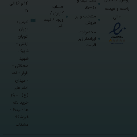
روسری با خیال
ست کیف و
14 و 16 الی
روسری
حساب
راحت و قیمت
20
کاربری /
منتخب و پر
عالی
ورود / ثبت
آدرس :
فروش
نام
تهران -
محصولات
اتوبان
ایراددار زیر
ارتش -
قیمت
شهرک
شهید
محلاتی -
بلوار شاهد
- میدان
امام علی
(ع) - مرکز
خرید لاله
ها - پ۶۰ -
فروشگاه
مشکات