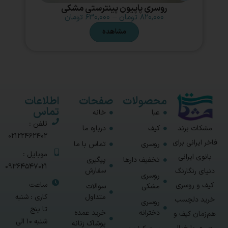
روسری پاپیون پینترستی مشکی
۸۲۰,۰۰۰
تومان
–
۶۳۰,۰۰۰
تومان
مشاهده
محصولات
صفحات
اطلاعات
تماس
عبا
خانه
تلفن :
مشکات برند
کیف
درباره ما
02122462402
فاخر ایرانی برای
روسری
تماس با ما
موبایل :
بانوی ایرانی
تخفیف دارها
پیگیری
09364547021
سفارش
دنیای رنگارنگ
روسری
ساعت
کیف و روسری
مشکی
سوالات
متداول
کاری : شنبه
خرید دلچسب
روسری
تا پنج
دخترانه
خرید عمده
هم‌زمان کیف و
شنبه 10 الی
پوشاک زنانه