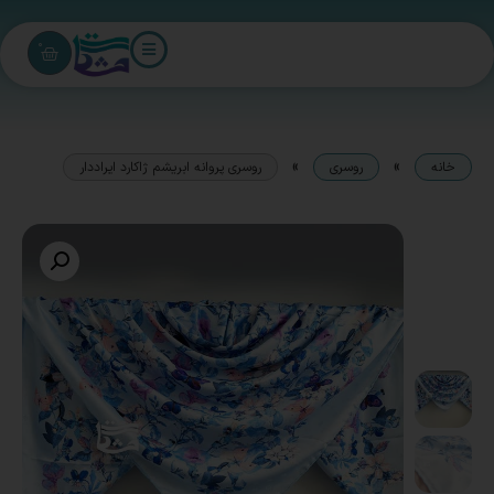
0
»
»
خانه
روسری
روسری پروانه ابریشم ژاکارد ایراددار