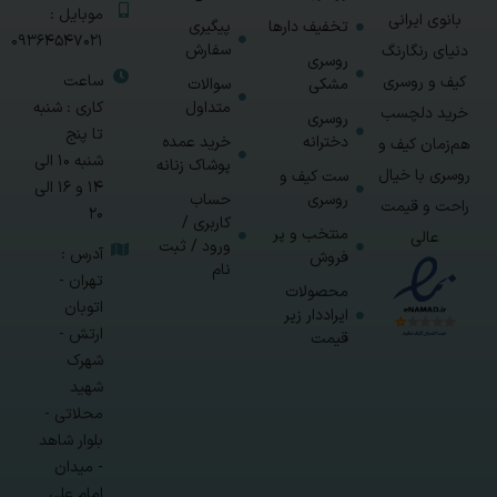
موبایل :
بانوی ایرانی
تخفیف دارها
پیگیری
09364547021
سفارش
دنیای رنگارنگ
روسری
ساعت
کیف و روسری
مشکی
سوالات
متداول
کاری : شنبه
خرید دلچسب
روسری
تا پنج
دخترانه
خرید عمده
هم‌زمان کیف و
شنبه 10 الی
پوشاک زنانه
روسری با خیال
ست کیف و
14 و 16 الی
روسری
حساب
راحت و قیمت
20
کاربری /
منتخب و پر
عالی
ورود / ثبت
آدرس :
فروش
نام
تهران -
محصولات
اتوبان
ایراددار زیر
ارتش -
قیمت
شهرک
شهید
محلاتی -
بلوار شاهد
- میدان
امام علی