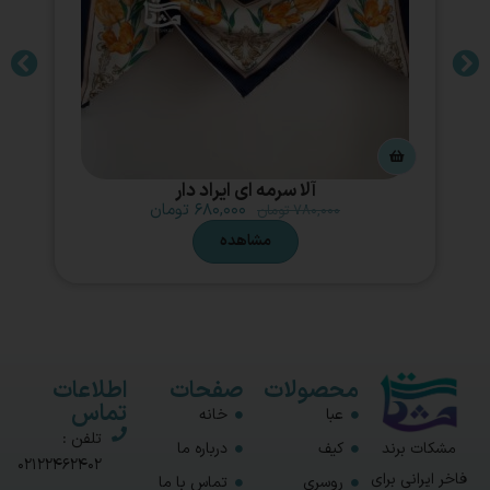
آلا سرمه ای ایراد دار
۶۸۰,۰۰۰
تومان
۷۸۰,۰۰۰
تومان
مشاهده
محصولات
صفحات
اطلاعات
تماس
عبا
خانه
تلفن :
مشکات برند
کیف
درباره ما
02122462402
فاخر ایرانی برای
روسری
تماس با ما