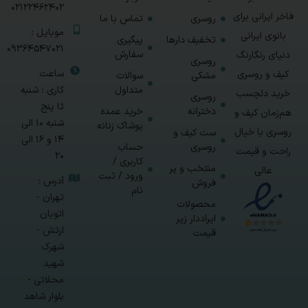
02122462402
فاخر ایرانی برای
روسری
تماس با ما
موبایل :
بانوی ایرانی
تخفیف دارها
پیگیری
09364547021
سفارش
دنیای رنگارنگ
روسری
ساعت
کیف و روسری
مشکی
سوالات
متداول
کاری : شنبه
خرید دلچسب
روسری
تا پنج
دخترانه
خرید عمده
هم‌زمان کیف و
شنبه 10 الی
پوشاک زنانه
روسری با خیال
ست کیف و
14 و 16 الی
روسری
حساب
راحت و قیمت
20
کاربری /
منتخب و پر
عالی
ورود / ثبت
آدرس :
فروش
نام
تهران -
محصولات
اتوبان
ایراددار زیر
ارتش -
قیمت
شهرک
شهید
محلاتی -
بلوار شاهد